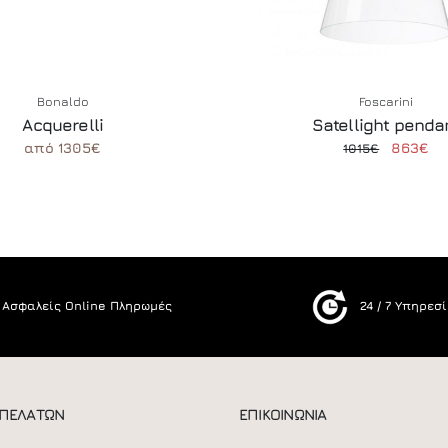
Bonaldo
Foscarini
Acquerelli
Satellight penda
από 1305€
863€
1015€
Ασφαλείς Online Πληρωμές
24 / 7 Υπηρεσ
 ΠΕΛΑΤΩΝ
ΕΠΙΚΟΙΝΩΝΙΑ