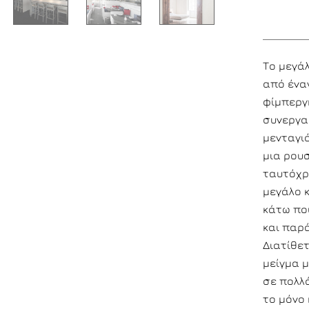
Το μεγά
από έναν
φίμπεργκ
συνεργασ
μενταγιό
μια ρου
ταυτόχρ
μεγάλο 
κάτω που
και παρά
Διατίθετ
μείγμα μ
σε πολλ
το μόνο