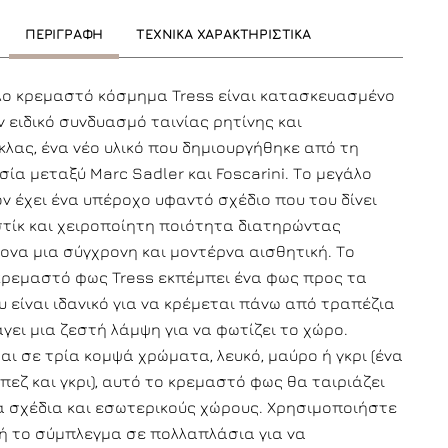
ΠΕΡΙΓΡΑΦΗ
ΤΕΧΝΙΚΑ ΧΑΡΑΚΤΗΡΙΣΤΙΚΑ
λο κρεμαστό κόσμημα Tress είναι κατασκευασμένο
 ειδικό συνδυασμό ταινίας ρητίνης και
λας, ένα νέο υλικό που δημιουργήθηκε από τη
ία μεταξύ Marc Sadler και Foscarini. Το μεγάλο
ν έχει ένα υπέροχο υφαντό σχέδιο που του δίνει
στίκ και χειροποίητη ποιότητα διατηρώντας
ονα μια σύγχρονη και μοντέρνα αισθητική. Το
κρεμαστό φως Tress εκπέμπει ένα φως προς τα
 είναι ιδανικό για να κρέμεται πάνω από τραπέζια
γει μια ζεστή λάμψη για να φωτίζει το χώρο.
αι σε τρία κομψά χρώματα, λευκό, μαύρο ή γκρι (ένα
πεζ και γκρι), αυτό το κρεμαστό φως θα ταιριάζει
ά σχέδια και εσωτερικούς χώρους. Χρησιμοποιήστε
 ή το σύμπλεγμα σε πολλαπλάσια για να