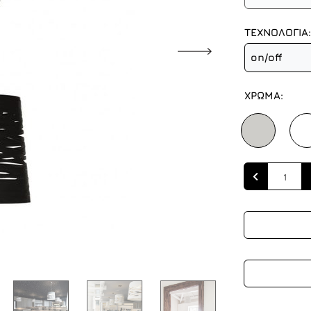
ΤΕΧΝΟΛΟΓΙΑ:
on/off
ΧΡΩΜΑ:
Quantity