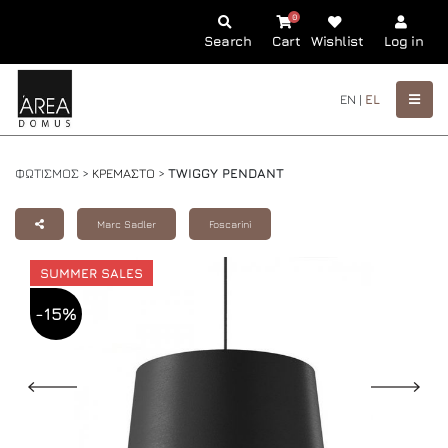
0
Search
Cart
Wishlist
Log in
EN |
EL
ΦΩΤΙΣΜΟΣ >
ΚΡΕΜΑΣΤΟ
>
TWIGGY PENDANT
Marc Sadler
Foscarini
SUMMER SALES
-15%