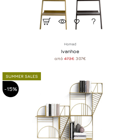
Homad
Ivanhoe
από
473€
307€
SUMMER SALES
-15%