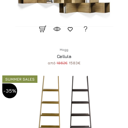
Mogg
Cellula
από
1862€
1583€
SUMMER SALES
-35%