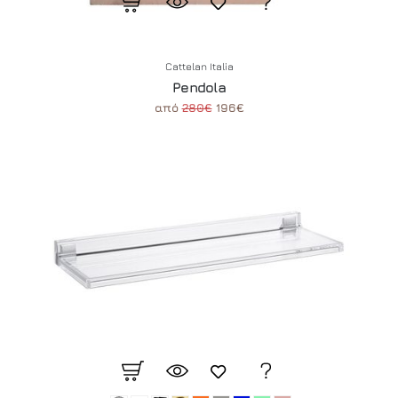
Cattelan Italia
Pendola
από
280€
196€