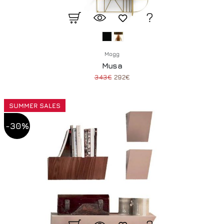
Mogg
Musa
343€
292€
SUMMER SALES
-30%