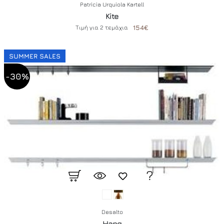
Patricia Urquiola Kartell
Kite
154€
Τιμή
για
2
τεμάχια
SUMMER SALES
-30%
Desalto
Hang