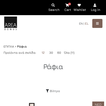
0
Search
Cart
Wishlist
Log in
EN |
EL
ΕΠΙΠΛΑ >
Ράφια
Προϊόντα ανά σελίδα:
12
30
60
Όλα (11)
Ράφια
Φίλτρα
ΝΕΟ