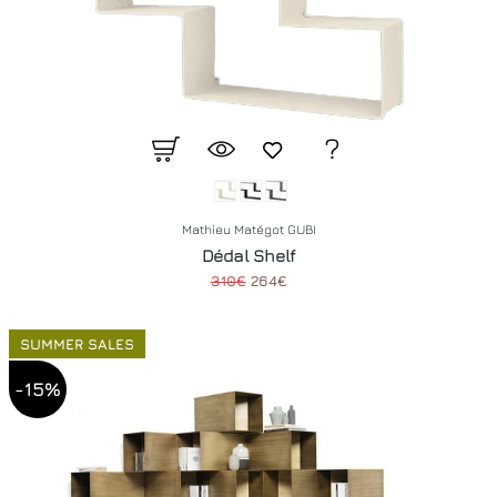
Mathieu Matégot GUBI
Dédal Shelf
310€
264€
SUMMER SALES
-15%