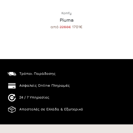
Komfy
Piuma
από
1701€
2268€
Τρόποι Παράδοσης
Ασφαλείς Online Πληρωμές
24 / 7 Υπηρεσίες
Αποστολές σε Ελλάδα & Εξωτερικό