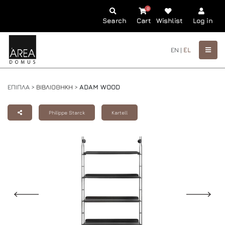
0
Search
Cart
Wishlist
Log in
EN |
EL
ΕΠΙΠΛΑ >
ΒΙΒΛΙΟΘΗΚΗ
>
ADAM WOOD
Philippe Starck
Kartell