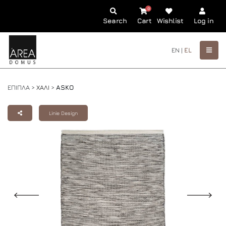
0
Search
Cart
Wishlist
Log in
EN |
EL
ΕΠΙΠΛΑ >
ΧΑΛΙ
>
ASKO
Linie Design