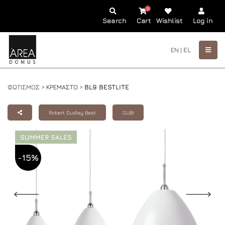
0
Search
Cart
Wishlist
Log in
EN |
EL
ΦΩΤΙΣΜΟΣ >
ΚΡΕΜΑΣΤΟ
>
BL9 BESTLITE
Robert Dudley Best
GUBI
SUMMER SALES
-15%