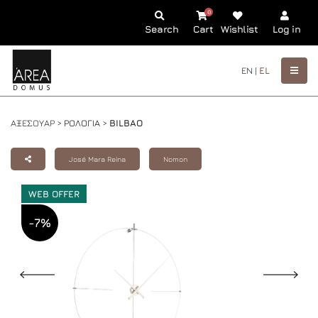
0
Search
Cart
Wishlist
Log in
EN |
EL
ΑΞΕΣΟΥΑΡ >
ΡΟΛΟΓΙΑ
>
BILBAO
José Mara Reina
Nomon
WEB OFFER
-7%