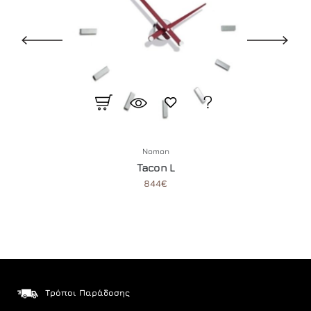
Nomon
Tacon L
844€
Τρόποι Παράδοσης