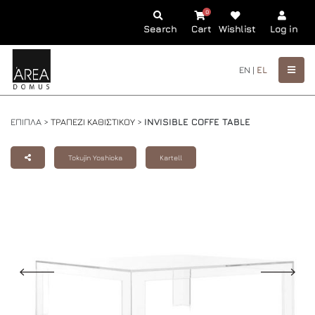
0
Search
Cart
Wishlist
Log in
EN |
EL
ΕΠΙΠΛΑ >
ΤΡΑΠΕΖΙ ΚΑΘΙΣΤΙΚΟΥ
>
INVISIBLE COFFE TABLE
Tokujin Yoshioka
Kartell