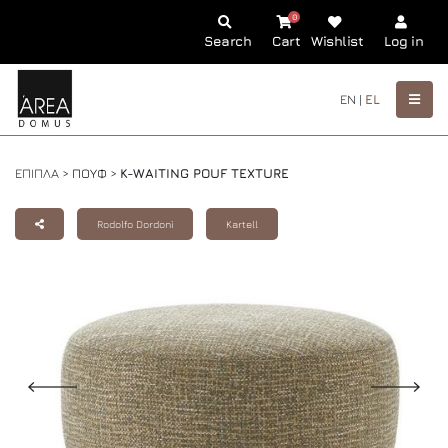
0
Search
Cart
Wishlist
Log in
EN |
EL
ΕΠΙΠΛΑ >
ΠΟΥΦ
>
K-WAITING POUF TEXTURE
Rodolfo Dordoni
Kartell