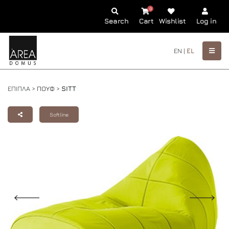
0
Search
Cart
Wishlist
Log in
EN |
EL
ΕΠΙΠΛΑ >
ΠΟΥΦ
>
SITT
Softline