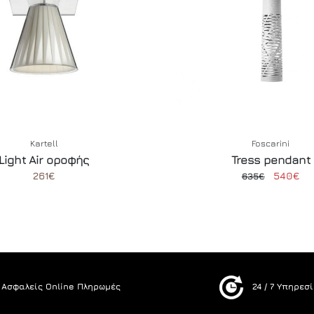
Kartell
Foscarini
Light Air οροφής
Tress pendant
261€
540€
635€
Ασφαλείς Online Πληρωμές
24 / 7 Υπηρεσ