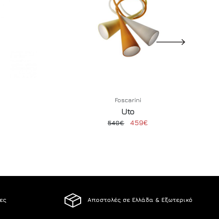
Foscarini
Uto
459€
540€
ίες
Αποστολές σε Ελλάδα & Εξωτερικό