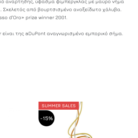
κό αναρτησης, ύφασμα φίμπεργκλας με μαύρο νήμα
. Σκελετός από βουρτσισμένο ανοξείδωτο χάλυβα.
o d'Oro» prize winner 2001.
r είναι της aDuPont αναγνωρισμένο εμπορικό σήμα.
SUMMER SALES
-15%