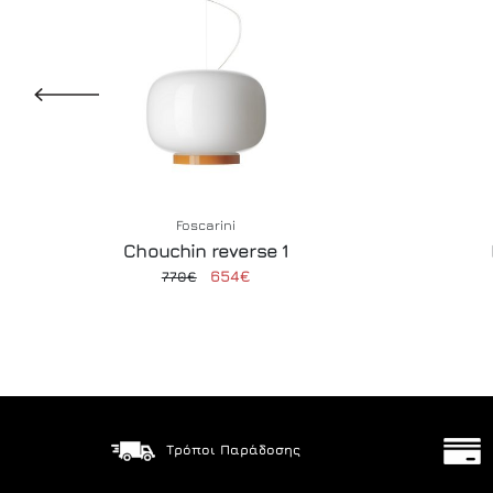
Foscarini
Chouchin reverse 1
654€
770€
Τρόποι Παράδοσης