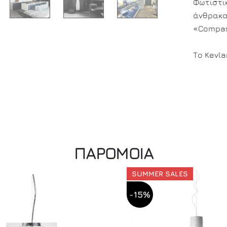
Φωτιστι
άνθρακα
«Compass
Το Kevla
ΠΑΡΟΜΟΙΑ
SUMMER SALES
-15%