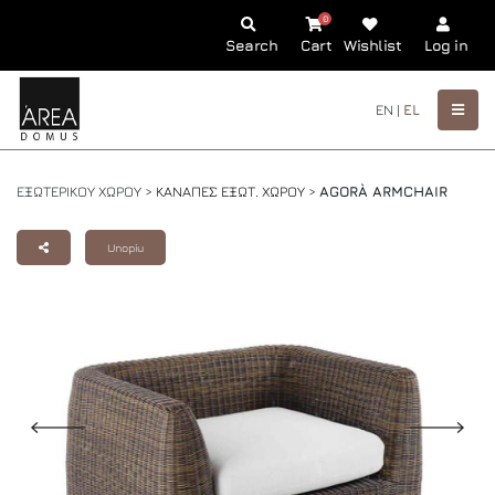
0
Search
Cart
Wishlist
Log in
EN |
EL
ΕΞΩΤΕΡΙΚΟΥ ΧΩΡΟΥ >
ΚΑΝΑΠΕΣ ΕΞΩΤ. ΧΩΡΟΥ
>
AGORÀ ARMCHAIR
Unopiu