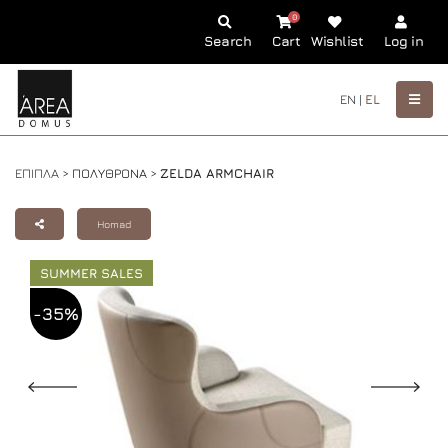
0
Search
Cart
Wishlist
Log in
EN |
EL
ΕΠΙΠΛΑ >
ΠΟΛΥΘΡΟΝΑ
>
ZELDA ARMCHAIR
Homad
SUMMER SALES
-35%