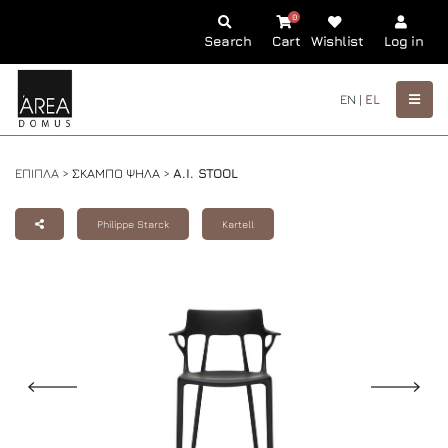
0
Search
Cart
Wishlist
Log in
EN |
EL
ΕΠΙΠΛΑ >
ΣΚΑΜΠΟ ΨΗΛΑ
>
A.I. STOOL
Philippe Starck
Kartell