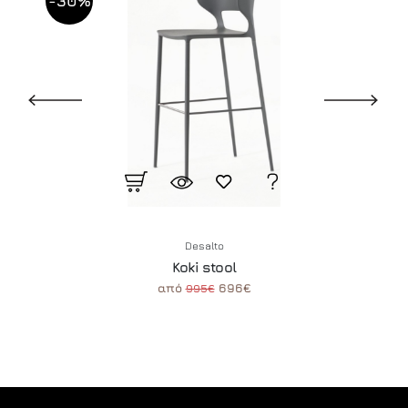
-30%
Desalto
Koki stool
από
696€
995€