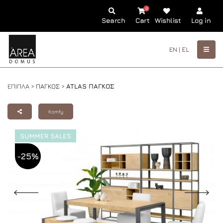
0
Search
Cart
Wishlist
Log in
EN |
EL
ΕΠΙΠΛΑ >
ΠΑΓΚΟΣ
>
ATLAS ΠΑΓΚΟΣ
Komfy
SUMMER SALES
-25%