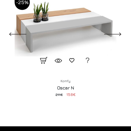
-25%
Komfy
Oscar N
158€
211€