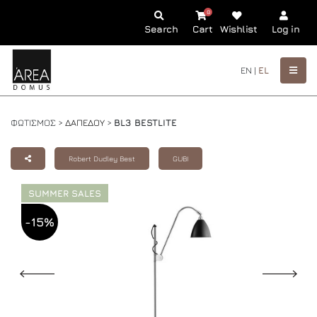
0
Search
Cart
Wishlist
Log in
EN |
EL
ΦΩΤΙΣΜΟΣ >
ΔΑΠΕΔΟΥ
>
BL3 BESTLITE
Robert Dudley Best
GUBI
SUMMER SALES
-15%