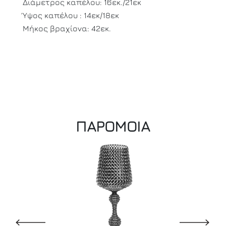
Διάμετρος καπέλου: 16εκ./21εκ
Ύψος καπέλου : 14εκ/18εκ
Μήκος βραχίονα: 42εκ.
ΠΑΡΟΜΟΙΑ