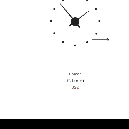
Nomon
OJ mini
62€