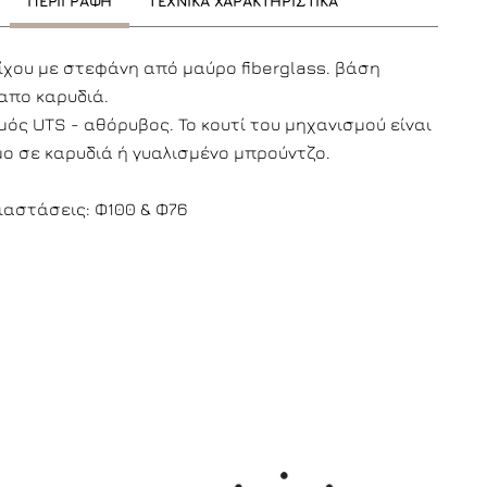
ΠΕΡΙΓΡΑΦΗ
ΤΕΧΝΙΚΑ ΧΑΡΑΚΤΗΡΙΣΤΙΚΑ
ίχου με στεφάνη από μαύρο fiberglass. βάση
απο καρυδιά.
ός UTS - αθόρυβος. To κουτί του μηχανισμού είναι
μο σε καρυδιά ή γυαλισμένο μπρούντζο.
ιαστάσεις: Φ100 & Φ76