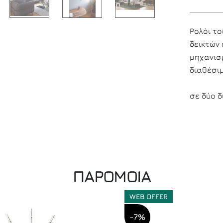
Ρολόι το
δεικτών 
μηχανισμ
διαθέσι
σε δύο δ
ΠΑΡΟΜΟΙΑ
WEB OFFER
-7%