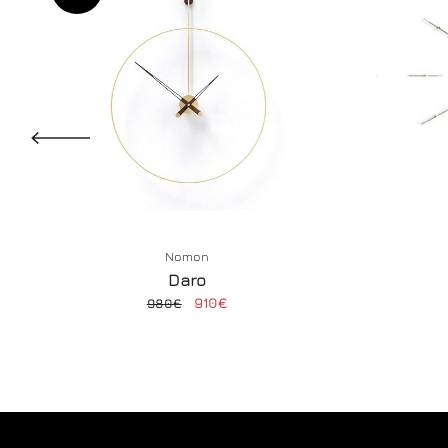
Nomon
Daro
910€
980€