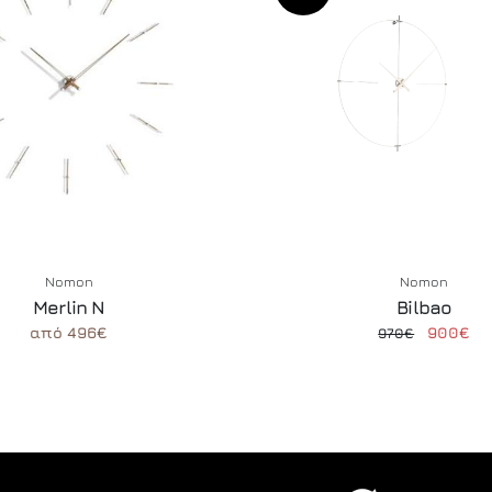
Nomon
Nomon
Merlin N
Bilbao
από 496€
900€
970€