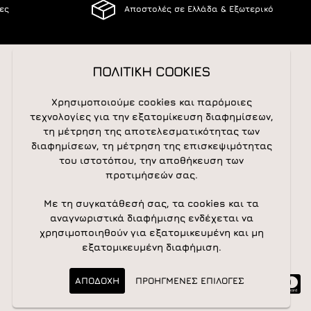
ίες
Αποστολές σε Ελλάδα & Εξωτερικό
ΠΟΛΙΤΙΚΗ COOKIES
ΑΚΟΛΟΥΘΕΙΣΤΕ ΜΑΣ
Χρησιμοποιούμε cookies και παρόμοιες
τεχνολογίες για την εξατομίκευση διαφημίσεων,
τη μέτρηση της αποτελεσματικότητας των
διαφημίσεων, τη μέτρηση της επισκεψιμότητας
NEWSLETTER
του ιστοτόπου, την αποθήκευση των
προτιμήσεών σας.
Newsletter
Subscribe
Με τη συγκατάθεσή σας, τα cookies και τα
αναγνωριστικά διαφήμισης ενδέχεται να
χρησιμοποιηθούν για εξατομικευμένη και μη
εξατομικευμένη διαφήμιση.
ΑΠΟΔΟΧΗ
ΠΡΟΗΓΜΕΝΕΣ ΕΠΙΛΟΓΕΣ