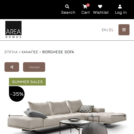
0
Search
Cart
Wishlist
Log in
EN |
EL
ΕΠΙΠΛΑ >
ΚΑΝΑΠΕΣ
>
BORGHESE SOFA
Homad
SUMMER SALES
-35%