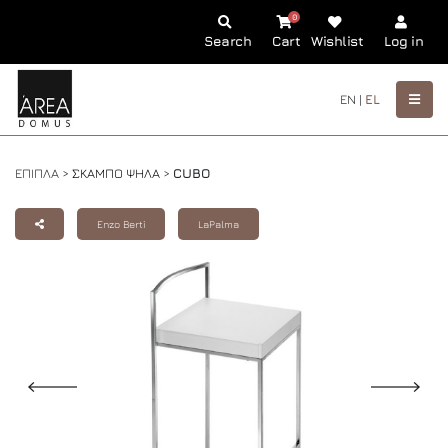
0
Search
Cart
Wishlist
Log in
EN |
EL
ΕΠΙΠΛΑ >
ΣΚΑΜΠΟ ΨΗΛΑ
>
CUBO
Enzo Berti
LaPalma