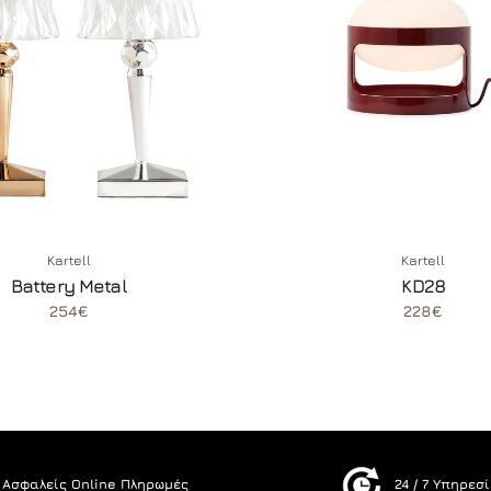
Kartell
Kartell
Battery Metal
KD28
254€
228€
Ασφαλείς Online Πληρωμές
24 / 7 Υπηρεσ