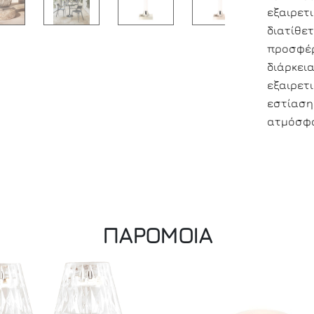
εξαιρε
διατίθ
προσφέ
διάρκει
εξαιρετ
εστίασ
ατμόσφα
ΠΑΡΟΜΟΙΑ