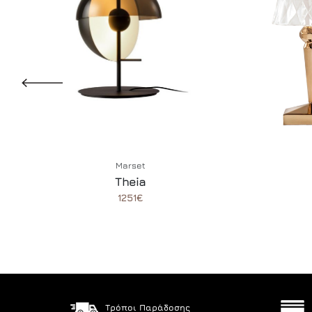
Marset
Theia
1251€
Τρόποι Παράδοσης