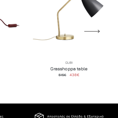
GUBI
Grasshoppa table
438€
515€
ίες
Αποστολές σε Ελλάδα & Εξωτερικό