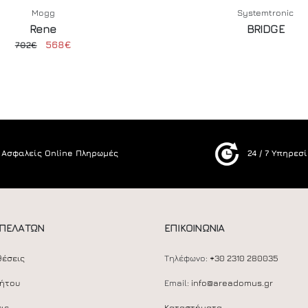
Mogg
Systemtronic
Rene
BRIDGE
568€
702€
Ασφαλείς Online Πληρωμές
24 / 7 Υπηρεσ
 ΠΕΛΑΤΩΝ
ΕΠΙΚΟΙΝΩΝΙΑ
θέσεις
Τηλέφωνο:
+30 2310 280035
ρήτου
Email:
info@areadomus.gr
ις
Καταστήματα