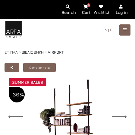
0
Search
Cart
Wishlist
Log in
EN |
EL
ΕΠΙΠΛΑ >
ΒΙΒΛΙΟΘΗΚΗ
>
AIRPORT
Cattelan Italia
SUMMER SALES
-30%