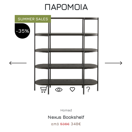
ΠΑΡΟΜΟΙΑ
SUMMER SALES
-35%
Homad
Nexus Bookshelf
από
348€
536€