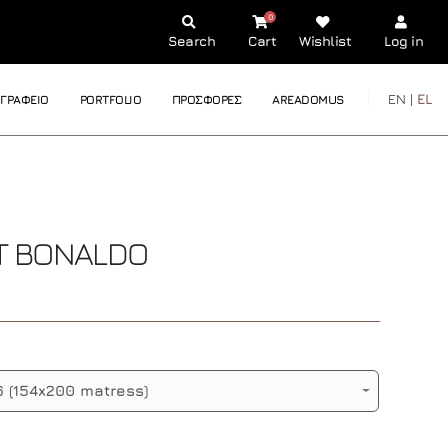
0
Search
Cart
Wishlist
Log in
EN |
EL
ΓΡΑΦΕΙΟ
PORTFOLIO
ΠΡΟΣΦΟΡΕΣ
AREADOMUS
T
BONALDO
 (154x200 matress)