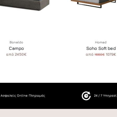
Bonaldo
Homad
Campo
Soho Soft bed
από 2450€
από
1079€
1660€
Ασφαλείς Online Πληρωμές
24 / 7 Υπηρεσ