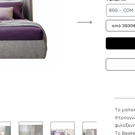
800 - COM
από 3930
Το μαλα
στρογγυλ
φιλόξενη
Το Baske